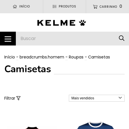
0
INÍCIO
PRODUTOS
CARRINHO
Início
-
breadcrumbs.homem
-
Roupas
-
Camisetas
Camisetas
Filtrar