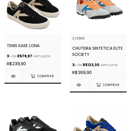
2 CORES
TENIS KASE LONA
CHUTEIRA SINTETICA ELITE
SOCIETY
3
x de
R$79,97
sem juros
R$239,90
3
x de
R$123,30
sem juros
R$369,90
COMPRAR
COMPRAR