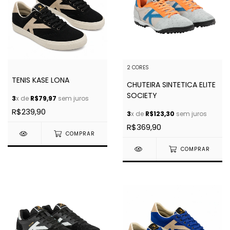
2 CORES
TENIS KASE LONA
CHUTEIRA SINTETICA ELITE
SOCIETY
3
x de
R$79,97
sem juros
R$239,90
3
x de
R$123,30
sem juros
R$369,90
COMPRAR
COMPRAR